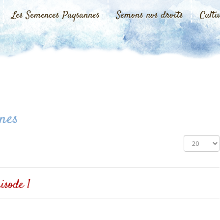
Les Semences Paysannes
Semons nos droits
Culti
nes
Affichage
#
isode 1