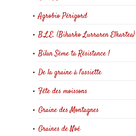
Agrobio Périgord
B.L.E. (Biharko Lurraren Elkartea)
Bilan Sème ta Résistance !
De la graine à l'assiette
Fête des moissons
Graine des Montagnes
Graines de Noé