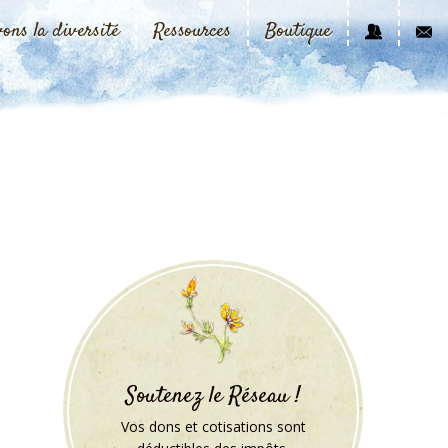
vons la diversité
Ressources
Boutique
Soutenez le Réseau !
Vos dons et cotisations sont