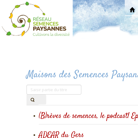
Maisons des Semences Paysan
Saisir
partie
du
titre
(B)rèves de semences, le podcast! Ep
ADEAR du Gers