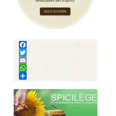
déductibles des impôts.
NOUS SOUTENIR
Facebook
Twitter
Email
WhatsApp
Share