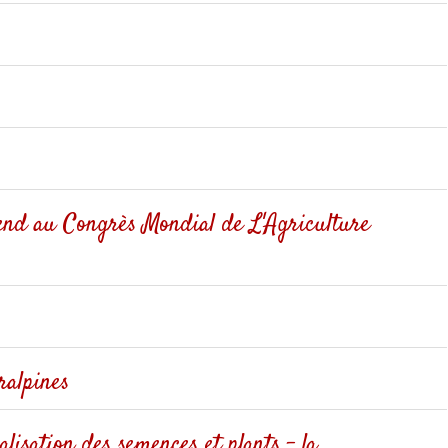
end au Congrès Mondial de L'Agriculture
ralpines
lisation des semences et plants - la