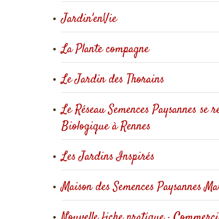
Jardin'enVie
La Plante compagne
Le Jardin des Thorains
Le Réseau Semences Paysannes se r
Biologique à Rennes
Les Jardins Inspirés
Maison des Semences Paysannes Ma
Nouvelle fiche pratique : Commercia