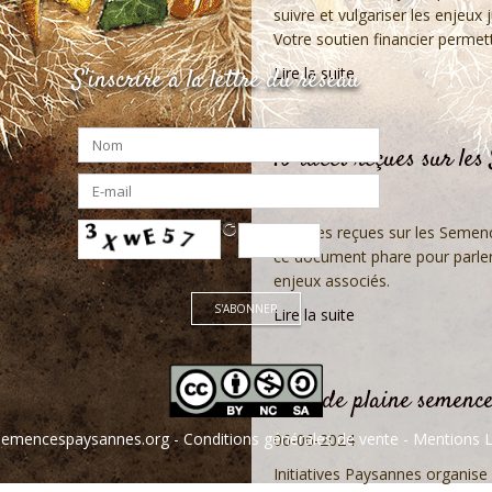
suivre et vulgariser les enjeux
Votre soutien financier permett
S'inscrire à la lettre du réseau
Lire la suite
10 idées reçues sur le
16-09-2024
10 idées reçues sur les Semen
ce document phare pour parler
enjeux associés.
Lire la suite
Tour de plaine semenc
emencespaysannes.org
-
Conditions générales de vente
- Mentions L
06-06-2024
Initiatives Paysannes organise