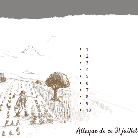
1
2
3
4
5
6
7
8
9
10
Attaque de ce 31 juille