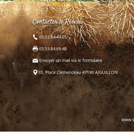
Contacter le Réseau
05.53.84.44.05
05.53.84.69.48
Envoyer un mail via le formulaire
10, Place Clémenceau 47190 AIGUILLON
www.s