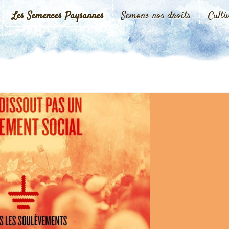
Les Semences Paysannes
Semons nos droits
Culti