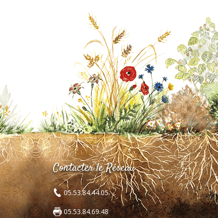
Contacter le Réseau
05.53.84.44.05
05.53.84.69.48