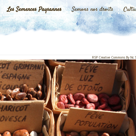
Les Semences Paysannes
Semons nos droits
Culti
RSP Creative Commons By Nc 