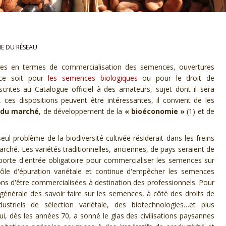
IE DU RÉSEAU
ures en termes de commercialisation des semences, ouvertures
e soit pour
les semences biologiques
ou pour le droit de
crites au Catalogue officiel à des amateurs,
sujet dont il
sera
, ces dispositions peuvent être intéressantes, il convient de les
 du marché
, de développement de la
« bioéconomie »
(1) et de
seul problème de la biodiversité cultivée résiderait dans les freins
rché. Les variétés traditionnelles, anciennes, de pays seraient de
el, porte d'entrée obligatoire pour commercialiser les semences sur
ôle d'épuration variétale et continue d'empêcher les semences
ns d'être commercialisées à destination des professionnels. Pour
s générale des savoir faire sur les semences, à côté des droits de
ndustriels de sélection variétale, des biotechnologies…et plus
 qui, dès les années 70, a sonné le glas des civilisations paysannes