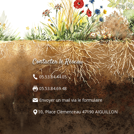
Contacter le Réseau
05.53.84.44.05
05.53.84.69.48
Envoyer un mail via le formulaire
10, Place Clémenceau 47190 AIGUILLON