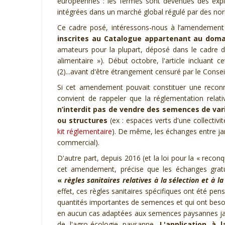
européennes :
les fermes sont devenu
e
s des exp
intégré
e
s
dans un marché
global
régulé par des norm
Ce cadre posé, intéressons-nous à l’amendement
inscrites au Catalogue appartenant au domai
amateurs pour la plupart, déposé dans le cadre de
alimentaire »
)
. Début octobre, l'article incluant
(2)...avant d'être étrangement censuré par
le Consei
Si cet amendement pouvait constituer une reconn
convient de rappeler que la réglementation relat
n’interdit pas de vendre des semences de var
ou structures
(ex : espaces verts d'une collectivi
kit réglementaire
). De même, les échanges entre jar
commercial).
D'autre part, depuis 2016 (et la loi pour la « reconqu
cet amendement,
p
récis
e
que
l
es échanges gratu
«
règles sanitaires relatives à la sélection et à l
effet, ces règles sanitaires spécifiques ont été pe
quantités importantes de semences et
qui ont beso
en aucun cas adapté
e
s aux semences paysannes jar
de l'agro-écologie paysanne.
L'application à 