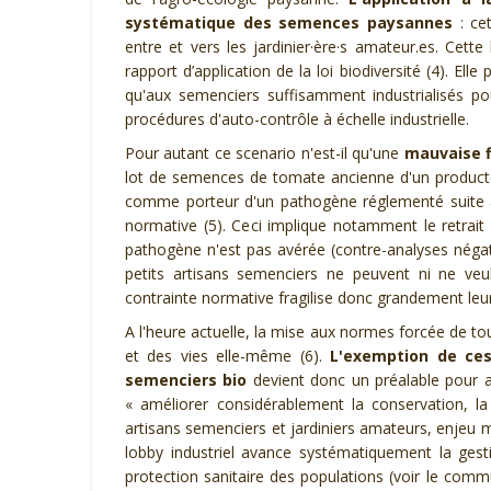
systématique des semences paysannes
:
cet
entre
et vers les
jardinier·ère·s amateur
.es. Cette 
rapport d’application de la loi
b
iodiversité
(4)
.
Elle 
qu'aux semenciers suffisamment industrialisé
s
pou
procédures d'
auto-contrôle
à échelle
industrielle.
P
our autant ce scenario n'est-il qu'une
mauvaise f
lot
de semences de tomate ancienne
d'un producte
comme porteur d'un
pathogène réglementé
suit
e
normative
(5)
. Ce
ci
implique
notamment
le retrait
pathogène n'est pas avérée (contre
-
analyse
s
négat
petits artisans semenciers ne peuvent ni ne
veu
contrainte
normative fragilise
donc
grandement leu
A l'heure actuelle, la mise aux normes
forcée de t
et
des vies
elle-même
(6)
.
L'
exemp
tion de ce
semenciers bio
devient donc un préalable
pour a
«
améliorer considérablement la conservation, la d
artisans semenciers et jardiniers amateurs, enjeu m
lobby industriel avance systématiquement la ge
protection sanitaire des populations
(v
oir le comm