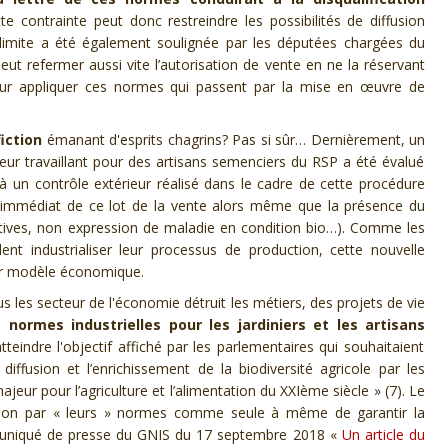
te contrainte peut d
onc
restreindre les possibilités d
e diffusion
limite
a été également
soulignée
par les députées chargées d
u
peut refermer aussi vite l’autorisation
de vente
en ne la réservant
r appliquer ces normes
qui passe
nt
par la mise en œuvre de
iction
émanant d'esprits chagrin
s
? Pas si sûr…
D
ernièrement, un
ur travaillant
pour des artisans semencier
s
du RSP
a été évalué
à un contrôle
extérieur
réalisé
dans le cadre de cette
procédure
 im
médiat
de ce lot de l
a
vente alors même que la présence du
ive
s
, non expression de
maladie
en condition bio…). Comme les
lent
industrialiser leur processus de production,
cette
nouvelle
r modèle économique.
ous
les secteur de l'économie
détruit
l
es métiers,
des projets de vie
s normes industrielles pour
les jardiniers et les artisan
s
tteindre
l'objectif affiché
par les parlementaires qui souhaitaie
nt
iffusion et l’enrichissement de la biodiversité agricole par les
ajeur pour l’agriculture et l’alimentation du XXIème siècle
»
(7)
.
Le
stion par « leurs » normes comme seule à même de garantir la
uniqué de presse du GNIS du 17 septembre 2018 «
Un article du