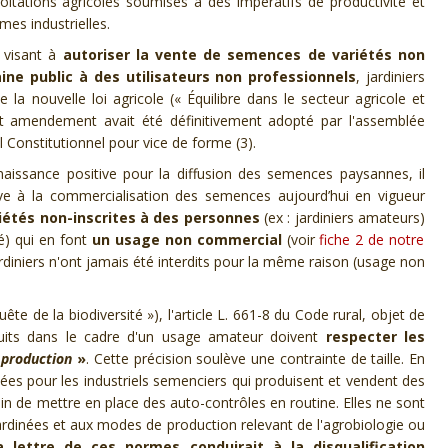
loitations agricoles soumises
à des
impératifs de productivité et
es industrielles.
 visant à
autoriser la vente de semences de variétés non
ne public à des utilisateurs non professionnels
, jardiniers
 la nouvelle loi agricole («
Équilibre dans le secteur agricole et
 cet amendement avait été définitivement adopté par l'assemblée
l Constitutionnel pour vice de forme (3).
aissance positive pour la diffusion des semences paysannes, il
ive à la commercialisation des semences aujourd’hui en vigueur
iétés non-inscrites à des personnes
(ex : jardiniers amateurs)
té) qui en font
un usage non commercial
(
voir
fiche 2 de notre
diniers n'ont jamais été interdits pour la même raison (usage non
ête de la biodiversité »), l
'article L. 661-8
du
C
ode rural,
objet de
its
dans le cadre d'un usage
amateur
doivent
respect
er
les
a production
»
.
Ce
tte précision
soulève
une contrainte
de taille
. En
nsées pour les industriels semenciers qui produisent et vendent des
in de
mettre en place des auto-contrôles
en routine
.
Elle
s
ne sont
dinées et aux modes de production relevant de l'agrobiologie ou
la
lettre
de ces normes conduirait à la disqualification