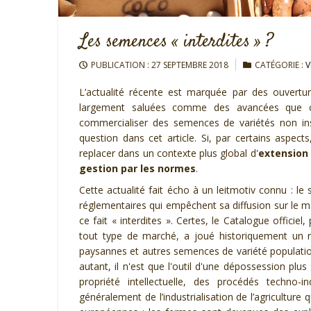
Les semences « interdites » ?
PUBLICATION : 27 SEPTEMBRE 2018
CATÉGORIE :
V
L’actualité récente est marquée par des ouvert
largement saluées comme des avancées que c
commercialiser des semences de variétés non ins
question dans
cet article.
Si, par certains aspects
replacer dans un contexte plus global d'
extension
gestion par les normes
.
Cette actualité fait écho à un leitmotiv connu : le 
réglementaires qui empêchent sa diffusion sur le ma
ce fait « interdites ». Certes, le Catalogue offici
tout type de marché, a joué historiquement un r
paysannes et autres semences de variété populatio
autant, il n'est que l'outil d'une dépossession plu
propriété intellectuelle, des procédés techno-i
généralement de l’industrialisation de l’agriculture