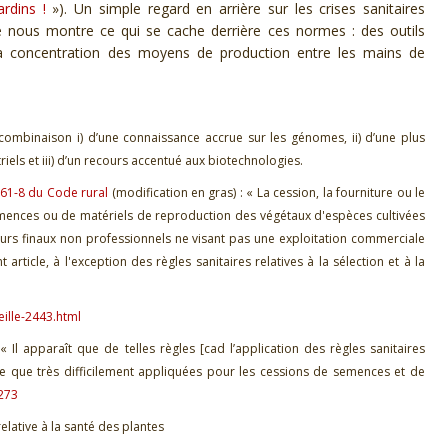
rdins !
»
)
.
Un simple regard en arrière sur les crises sanitaires
elle nous montre
ce qui se cache derrière
ces
normes :
des outils
 la concentration des moyens de production entre les mains de
combinaison i) d’une connaissance accrue
sur les génomes, ii) d’une plus
els et iii) d’un recours
accentué aux biotechnologies.
 661-8 du Code rural
(modification en gras) :
«
La cession, la fourniture ou le
ences ou de matériels de reproduction des végétaux d'espèces cultivées
eurs finaux non professionnels ne visant pas une exploitation commerciale
article, à l'exception des règles sanitaires relatives à la sélection et à la
eille-2443.html
 «
Il apparaît que de telles règles
[cad
l’
application des règles sanitaires
e que très difficilement appliquées pour les cessions de semences et de
2273
elative à la
santé des plantes