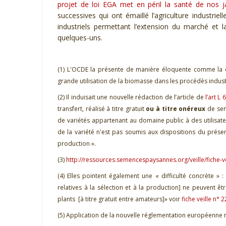
projet de loi EGA met en péril la santé de nos ja
successives
qui ont émaillé l’agriculture industri
industriels permettant l’extension du marché et
quelques-uns.
(1)
L'OCDE la présente de manière éloquente comme la 
grande utilisation de la biomasse dans les procédés industri
(2) Il induisait une nouvelle rédaction de l’article de
l’art L
transfert, réalisé à titre gratuit
ou à titre onéreux
de sem
de variétés appartenant au domaine public à des utilisat
de la variété n'est pas soumis aux dispositions du présent 
production
».
(3)
http://ressources.semencespaysannes.org/veille/fiche-v
(4)
Elles
pointe
nt
également
une
«
difficulté concrète
» :
relatives à la sélection et à la production]
ne peuvent êtr
plants
[
à titre gratuit entre amateurs
]
»
voir
fiche veille n° 
(5)
Application de la nouvelle réglementation européen
ne r