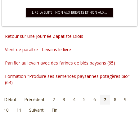
LIRE LA SUITE : NON AUX BREVETS ET NON AUX...
Retour sur une journée Zapatiste Diois
Vient de paraître - Levains le livre
Panifier au levain avec des farines de blés paysans (65)
Formation "Produire ses semences paysannes potagères bio"
(64)
Début
Précédent
2
3
4
5
6
7
8
9
10
11
Suivant
Fin