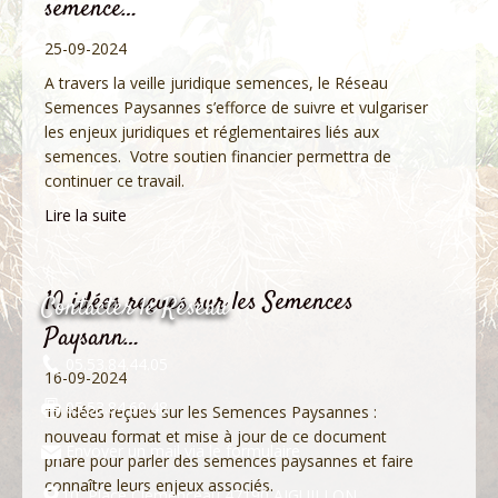
semence…
25-09-2024
A travers la veille juridique semences, le Réseau
Semences Paysannes s’efforce de suivre et vulgariser
les enjeux juridiques et réglementaires liés aux
semences. Votre soutien financier permettra de
continuer ce travail.
Lire la suite
10 idées reçues sur les Semences
Contacter le Réseau
Paysann…
05.53.84.44.05
16-09-2024
05.53.84.69.48
10 idées reçues sur les Semences Paysannes :
nouveau format et mise à jour de ce document
Envoyer un mail via le formulaire
phare pour parler des semences paysannes et faire
connaître leurs enjeux associés.
10, Place Clémenceau 47190 AIGUILLON