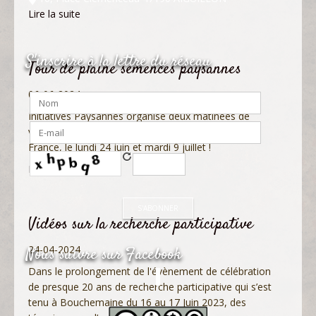
Lire la suite
S'inscrire à la lettre du réseau
Tour de plaine semences paysannes
06-06-2024
Initiatives Paysannes organise deux matinées de
visites des essais de céréales dans les Hauts-de-
France, le lundi 24 juin et mardi 9 juillet !
Lire la suite
Vidéos sur la recherche participative
24-04-2024
Nous suivre sur Facebook
Dans le prolongement de l'évènement de célébration
de presque 20 ans de recherche participative qui s’est
tenu à Bouchemaine du 16 au 17 Juin 2023, des