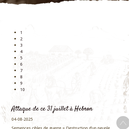
1
2
3
4
5
6
7
8
9
10
Attaque de ce 31 juillet à Hebron
04-08-2025
Semences cibles de guerre = Destruction d’un peuple,