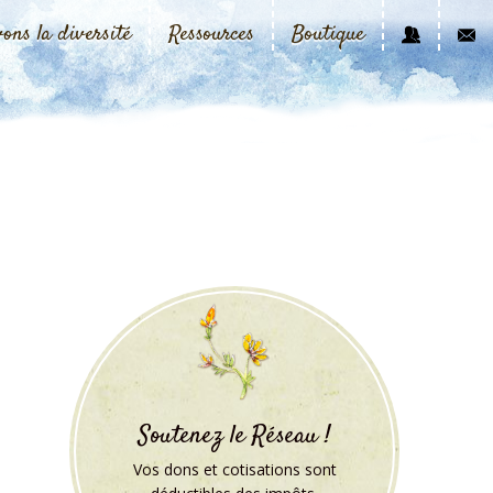
vons la diversité
Ressources
Boutique
Soutenez le Réseau !
Vos dons et cotisations sont