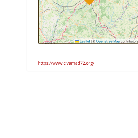
Leaflet
|
©
OpenStreetMap
contributor
https://www.civamad72.org/