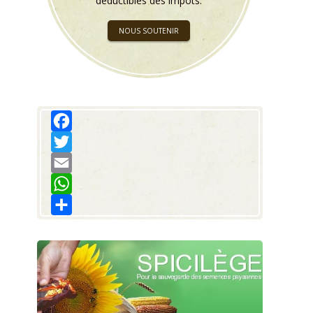
déductibles des impôts.
NOUS SOUTENIR
Facebook
Twitter
Email
WhatsApp
Share