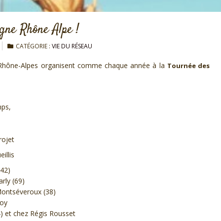
gne Rhône Alpe !
CATÉGORIE :
VIE DU RÉSEAU
-Rhône-Alpes organisent comme chaque année à la
Tournée des
mps,
rojet
illis
(42)
rly (69)
 Montséveroux (38)
roy
4) et chez Régis Rousset