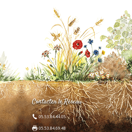
Contacter le Réseau
05.53.84.44.05
05.53.84.69.48