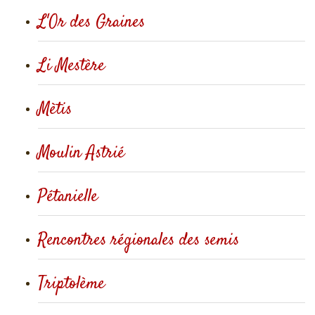
L'Or des Graines
Li Mestère
Mètis
Moulin Astrié
Pétanielle
Rencontres régionales des semis
Triptolème