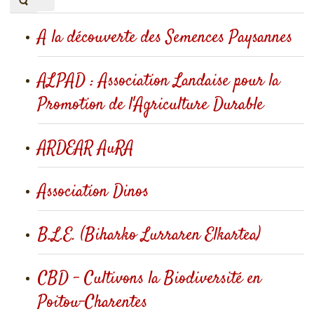
du
titre
A la découverte des Semences Paysannes
ALPAD : Association Landaise pour la
Promotion de l'Agriculture Durable
ARDEAR AuRA
Association Dinos
B.L.E. (Biharko Lurraren Elkartea)
CBD - Cultivons la Biodiversité en
Poitou-Charentes