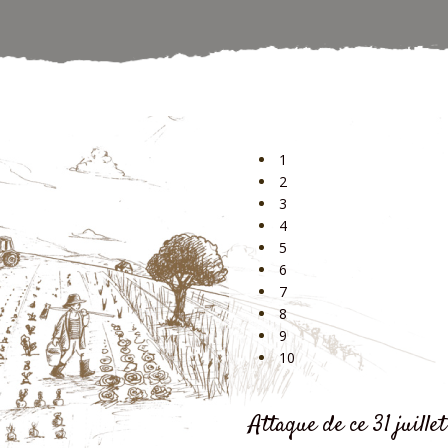
1
2
3
4
5
6
7
8
9
10
Attaque de ce 31 juille