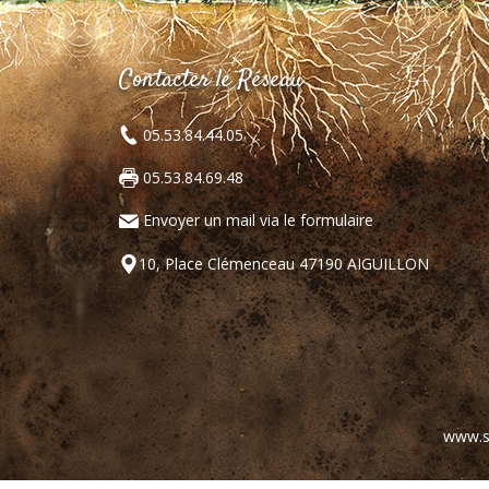
Contacter le Réseau
05.53.84.44.05
05.53.84.69.48
Envoyer un mail via le formulaire
10, Place Clémenceau 47190 AIGUILLON
www.s