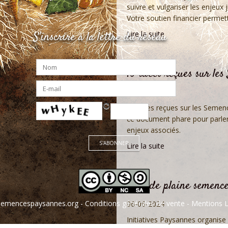
suivre et vulgariser les enjeux
Votre soutien financier permett
S'inscrire à la lettre du réseau
Lire la suite
10 idées reçues sur le
16-09-2024
10 idées reçues sur les Semen
ce document phare pour parler
enjeux associés.
Lire la suite
Tour de plaine semenc
emencespaysannes.org
-
Conditions générales de vente
- Mentions L
06-06-2024
Initiatives Paysannes organise